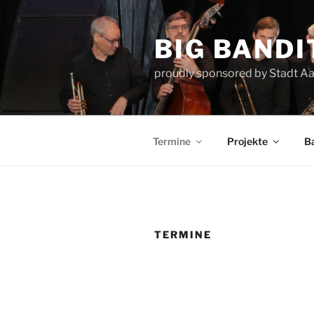
Zum
Inhalt
BIG BANDI
springen
proudly sponsored by Stadt A
Termine
Projekte
B
TERMINE