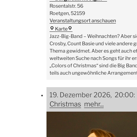
Rosentalstr. 56
Roetgen
,
52159
Veranstaltungsort anschauen
Bürgersaal
Karte
Roetgen
Jazz-Big-Band – Weihnachten? Aber sic
Crosby, Count Basie und viele andere
Thema gewidmet. Aber es geht auch etw
weltweiten Suche nach Songs für ihr
„Colors of Christmas“ sind die Big Ban
teils auch ungewöhnliche Arrangeme
19. Dezember 2026, 20:00
Christmas
mehr...