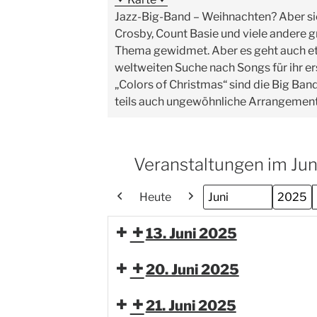
Jazz-Big-Band – Weihnachten? Aber sic
Crosby, Count Basie und viele andere
Thema gewidmet. Aber es geht auch etw
weltweiten Suche nach Songs für ihr
„Colors of Christmas“ sind die Big Ban
teils auch ungewöhnliche Arrangeme
Veranstaltungen im Ju
Heute
Zurück
Weiter
Monat
Jahr
13. Juni 2025
20. Juni 2025
21. Juni 2025