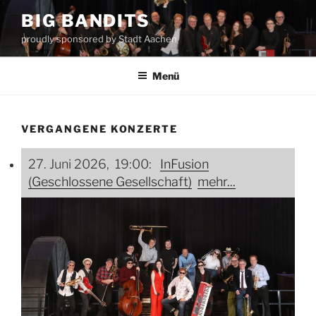
Zum
BIG BANDITS
Inhalt
proudly sponsored by Stadt Aachen
springen
Menü
VERGANGENE KONZERTE
27. Juni 2026, 19:00:
InFusion
(Geschlossene Gesellschaft)
mehr...