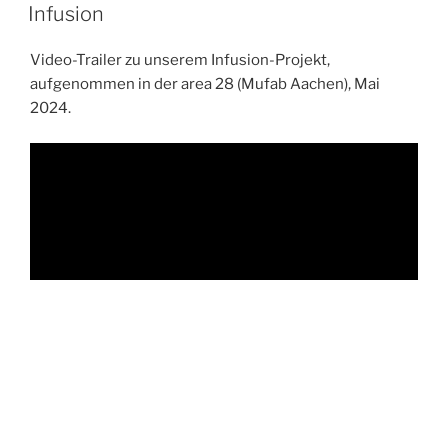
AM
Infusion
Video-Trailer zu unserem Infusion-Projekt,
aufgenommen in der area 28 (Mufab Aachen), Mai
2024.
VERÖFFENTLICHT
7. APRIL 2023
AM
Willkommen bei den Big Bandits!