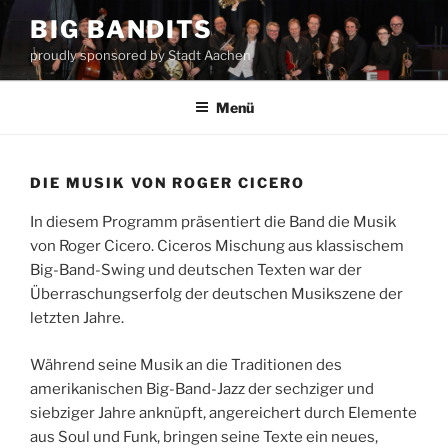
Zum
BIG BANDITS
Inhalt
proudly sponsored by Stadt Aachen
springen
Menü
DIE MUSIK VON ROGER CICERO
In diesem Programm präsentiert die Band die Musik
von Roger Cicero. Ciceros Mischung aus klassischem
Big-Band-Swing und deutschen Texten war der
Überraschungserfolg der deutschen Musikszene der
letzten Jahre.
Während seine Musik an die Traditionen des
amerikanischen Big-Band-Jazz der sechziger und
siebziger Jahre anknüpft, angereichert durch Elemente
aus Soul und Funk, bringen seine Texte ein neues,