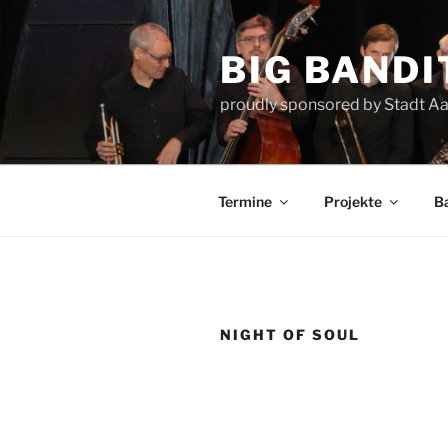
Zum
Inhalt
BIG BANDI
springen
proudly sponsored by Stadt A
Termine
Projekte
B
NIGHT OF SOUL