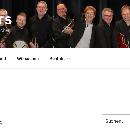
TS
achen
and
Wir suchen
Kontakt
Suchen
s
nach: