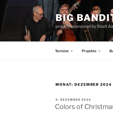
Zum
Inhalt
BIG BANDI
springen
proudly sponsored by Stadt A
Termine
Projekte
B
MONAT:
DEZEMBER 2024
VERÖFFENTLICHT
9. DEZEMBER 2024
AM
Colors of Christma