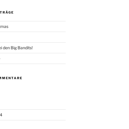
ITRÄGE
stmas
 den Big Bandits!
e
MMENTARE
4