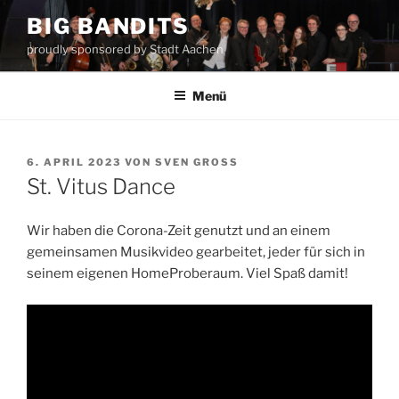
Zum
BIG BANDITS
Inhalt
proudly sponsored by Stadt Aachen
springen
Menü
VERÖFFENTLICHT
6. APRIL 2023
VON
SVEN GROSS
AM
St. Vitus Dance
Wir haben die Corona-Zeit genutzt und an einem
gemeinsamen Musikvideo gearbeitet, jeder für sich in
seinem eigenen HomeProberaum. Viel Spaß damit!