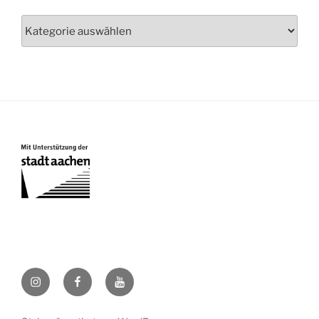
Kategorien
bigbandits_jazz@insta
FB
Youtube