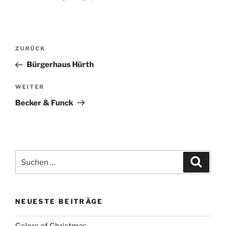
Beitragsnavigation
Vorheriger
ZURÜCK
Beitrag
Bürgerhaus Hürth
Nächster
WEITER
Beitrag
Becker & Funck
Suchen
Suche
nach:
NEUESTE BEITRÄGE