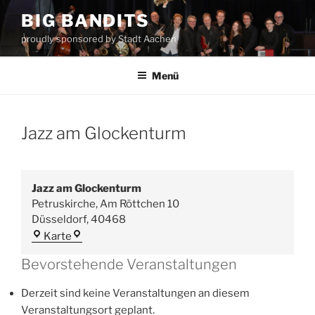
Zum
BIG BANDITS
Inhalt
proudly sponsored by Stadt Aachen
springen
Menü
Jazz am Glockenturm
Jazz am Glockenturm
Petruskirche, Am Röttchen 10
Düsseldorf
,
40468
Jazz
Karte
am
Bevorstehende Veranstaltungen
Glockenturm
Derzeit sind keine Veranstaltungen an diesem
Veranstaltungsort geplant.