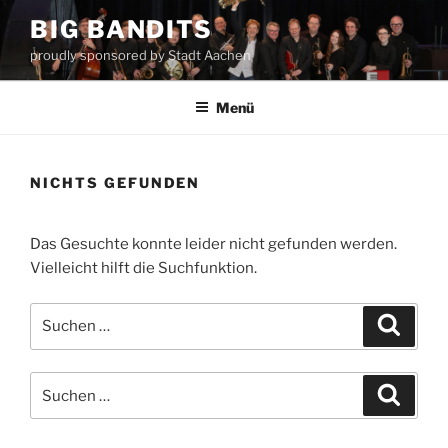
Zum
BIG BANDITS
Inhalt
proudly sponsored by Stadt Aachen
springen
Menü
NICHTS GEFUNDEN
Das Gesuchte konnte leider nicht gefunden werden.
Vielleicht hilft die Suchfunktion.
Suchen
Suche
nach:
Suchen
Suche
nach: