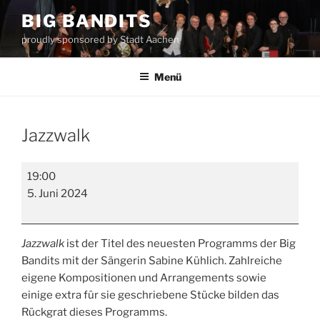
Zum
BIG BANDITS
Inhalt
proudly sponsored by Stadt Aachen
springen
Menü
Jazzwalk
Jazzwalk
19:00
5. Juni 2024
Jazzwalk
ist der Titel des neuesten Programms der Big
Bandits mit der Sängerin Sabine Kühlich. Zahlreiche
eigene Kompositionen und Arrangements sowie
einige extra für sie geschriebene Stücke bilden das
Rückgrat dieses Programms.