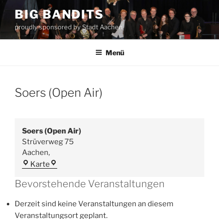
Zum
BIG BANDITS
Inhalt
proudly sponsored by Stadt Aachen
springen
Menü
Soers (Open Air)
Soers (Open Air)
Strüverweg 75
Aachen
,
Soers
Karte
(Open
Bevorstehende Veranstaltungen
Air)
Derzeit sind keine Veranstaltungen an diesem
Veranstaltungsort geplant.