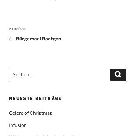
Beitragsnavigation
Vorheriger
ZURÜCK
Beitrag
Bürgersaal Roetgen
Suchen
Suche
nach:
NEUESTE BEITRÄGE
Colors of Christmas
Infusion